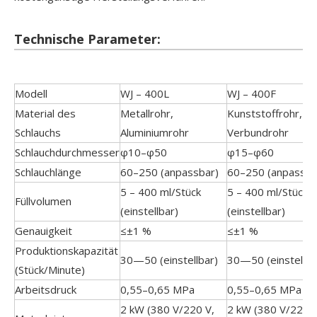
Technische Parameter:
Modell
WJ – 400L
WJ – 400F
Material des
Metallrohr,
Kunststoffrohr,
Schlauchs
Aluminiumrohr
Verbundrohr
Schlauchdurchmesser
φ10–φ50
φ15–φ60
Schlauchlänge
60–250 (anpassbar)
60–250 (anpassba
5 – 400 ml/Stück
5 – 400 ml/Stück
Füllvolumen
(einstellbar)
(einstellbar)
Genauigkeit
≤±1 %
≤±1 %
Produktionskapazität
30—50 (einstellbar)
30—50 (einstellba
(Stück/Minute)
Arbeitsdruck
0,55–0,65 MPa
0,55–0,65 MPa
2 kW (380 V/220 V,
2 kW (380 V/220 V