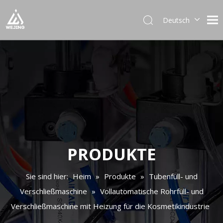
Deutsch
English
العربية
Français
Pусский
Español
Português
Italiano
日本語
한국어
PRODUKTE
Українська
Sie sind hier:
Heim
»
Produkte
»
Tubenfüll- und
Verschließmaschine
»
Vollautomatische Rohrfüll- und
Verschließmaschine mit Heizung für die Kosmetikindustrie