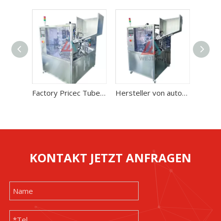
Factory Pricec Tube Heat Filling Sealing Machine für kosmetische Produkte
Hersteller von automatischen Laserrohr-Füll- und Verschließmaschinen zu niedrigen Preisen
KONTAKT JETZT ANFRAGEN