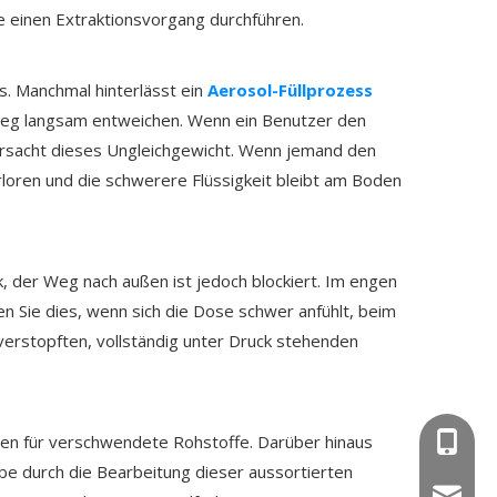
e einen Extraktionsvorgang durchführen.
s. Manchmal hinterlässt ein
Aerosol-Füllprozess
weg langsam entweichen. Wenn ein Benutzer den
erursacht dieses Ungleichgewicht. Wenn jemand den
rloren und die schwerere Flüssigkeit bleibt am Boden
k, der Weg nach außen ist jedoch blockiert. Im engen
n Sie dies, wenn sich die Dose schwer anfühlt, beim
erstopften, vollständig unter Druck stehenden
+86-15
sten für verschwendete Rohstoffe. Darüber hinaus
be durch die Bearbeitung dieser aussortierten
wejing@