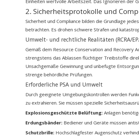
Einheiten wertvolle Arbeitszeit. Das Ignorieren der G
2. Sicherheitsprotokolle und Comp
Sicherheit und Compliance bilden die Grundlage jedes
betrachten. Es drohen schwere Strafen und katastrop
Umwelt- und rechtliche Realitäten (RCRA/EP
Gemäß dem Resource Conservation and Recovery Act (R
strengstens das Ablassen flüchtiger Treibstoffe dire
Unsachgemäße Gewinnung und unbefugte Entsorgung 
strenge behördliche Prüfungen.
Erforderliche PSA und Umwelt
Durch geeignete Umgebungskontrollen werden Funkenb
zu extrahieren. Sie müssen spezielle Sicherheitsaus
Explosionsgeschützte Belüftung:
Anlagen benöti
Erdungsbänder:
Bediener und Geräte müssen antist
Schutzbrille:
Hochschlagfester Augenschutz verhinde