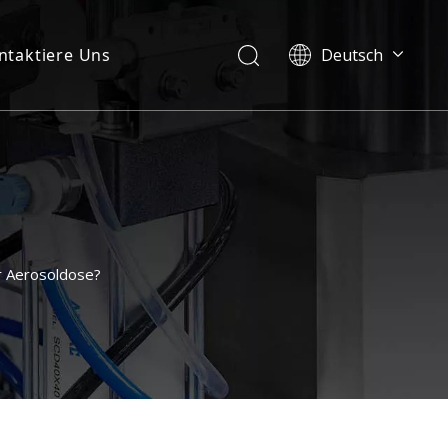
ntaktiere Uns
Deutsch
English
العربية
Français
Pусский
Español
Português
Italiano
r Aerosoldose?
日本語
한국어
Українська