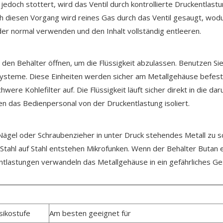
edoch stottert, wird das Ventil durch kontrollierte Druckentlast
ch diesen Vorgang wird reines Gas durch das Ventil gesaugt, wod
eder normal verwenden und den Inhalt vollständig entleeren.
den Behälter öffnen, um die Flüssigkeit abzulassen. Benutzen Si
steme. Diese Einheiten werden sicher am Metallgehäuse befestigt.
re Kohlefilter auf. Die Flüssigkeit läuft sicher direkt in die d
n das Bedienpersonal von der Druckentlastung isoliert.
ägel oder Schraubenzieher in unter Druck stehendes Metall zu sc
n Stahl auf Stahl entstehen Mikrofunken. Wenn der Behälter Butan 
tlastungen verwandeln das Metallgehäuse in ein gefährliches Ges
sikostufe
Am besten geeignet für