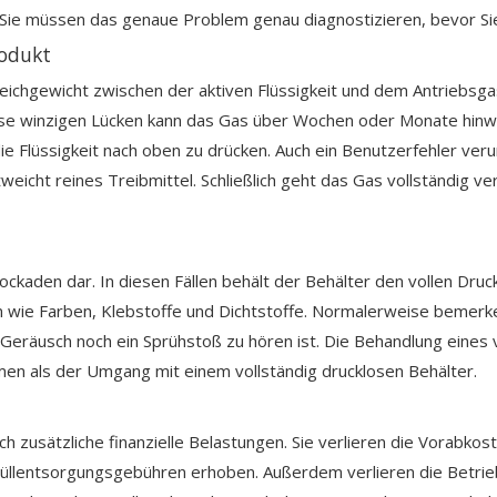
 Sie müssen das genaue Problem genau diagnostizieren, bevor Si
rodukt
leichgewicht zwischen der aktiven Flüssigkeit und dem Antriebsga
diese winzigen Lücken kann das Gas über Wochen oder Monate hin
 die Flüssigkeit nach oben zu drücken. Auch ein Benutzerfehler v
icht reines Treibmittel. Schließlich geht das Gas vollständig ve
kaden dar. In diesen Fällen behält der Behälter den vollen Druc
n wie Farben, Klebstoffe und Dichtstoffe. Normalerweise bemerke
eräusch noch ein Sprühstoß zu hören ist. Die Behandlung eines v
en als der Umgang mit einem vollständig drucklosen Behälter.
h zusätzliche finanzielle Belastungen. Sie verlieren die Vorabko
müllentsorgungsgebühren erhoben. Außerdem verlieren die Betrie