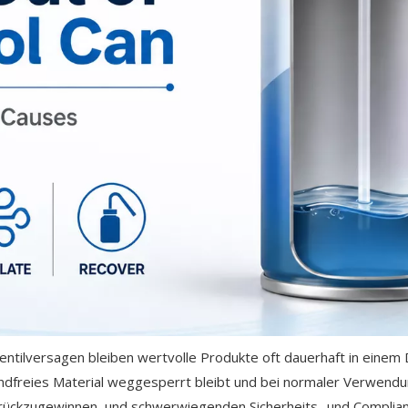
ntilversagen bleiben wertvolle Produkte oft dauerhaft in einem D
ndfreies Material weggesperrt bleibt und bei normaler Verwendun
ückzugewinnen, und schwerwiegenden Sicherheits- und Compliance