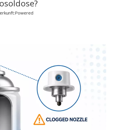
rosoldose?
rkunft:
Powered