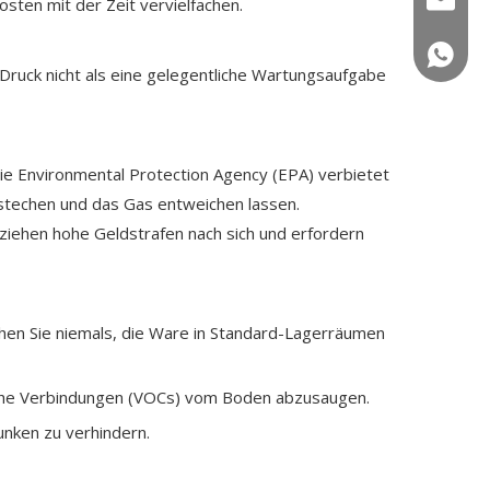
osten mit der Zeit vervielfachen.
+86 150
 Druck nicht als eine gelegentliche Wartungsaufgabe
Die Environmental Protection Agency (EPA) verbietet
chstechen und das Gas entweichen lassen.
ehen hohe Geldstrafen nach sich und erfordern
hen Sie niemals, die Ware in Standard-Lagerräumen
che Verbindungen (VOCs) vom Boden abzusaugen.
nken zu verhindern.