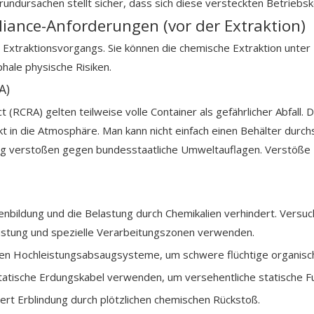
rundursachen stellt sicher, dass sich diese versteckten Betriebsk
liance-Anforderungen (vor der Extraktion)
 Extraktionsvorgangs. Sie können die chemische Extraktion unter
hale physische Risiken.
A)
CRA) gelten teilweise volle Container als gefährlicher Abfall. 
kt in die Atmosphäre. Man kann nicht einfach einen Behälter dur
verstoßen gegen bundesstaatliche Umweltauflagen. Verstöße zi
ildung und die Belastung durch Chemikalien verhindert. Versuc
rüstung und spezielle Verarbeitungszonen verwenden.
gen Hochleistungsabsaugsysteme, um schwere flüchtige organis
atische Erdungskabel verwenden, um versehentliche statische Fu
rt Erblindung durch plötzlichen chemischen Rückstoß.