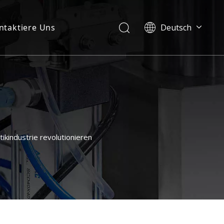
ntaktiere Uns
Deutsch
English
العربية
Français
Pусский
Español
Português
Italiano
ikindustrie revolutionieren
日本語
한국어
Українська