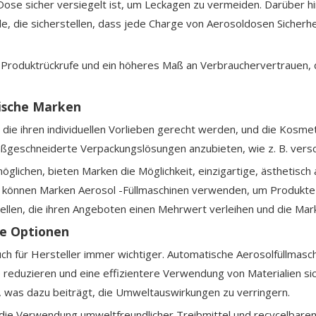
e Dose sicher versiegelt ist, um Leckagen zu vermeiden. Darüber
, die sicherstellen, dass jede Charge von Aerosoldosen Sicherhei
Produktrückrufe und ein höheres Maß an Verbrauchervertrauen, da
ische Marken
ie ihren individuellen Vorlieben gerecht werden, und die Kosmet
aßgeschneiderte Verpackungslösungen anzubieten, wie z. B. ver
glichen, bieten Marken die Möglichkeit, einzigartige, ästhetisch 
l können Marken Aerosol -Füllmaschinen verwenden, um Produkte
ellen, die ihren Angeboten einen Mehrwert verleihen und die Mar
he Optionen
uch für Hersteller immer wichtiger. Automatische Aerosolfüllmasc
 reduzieren und eine effizientere Verwendung von Materialien sic
, was dazu beiträgt, die Umweltauswirkungen zu verringern.
 die Verwendung umweltfreundlicher Treibmittel und recycelbaren