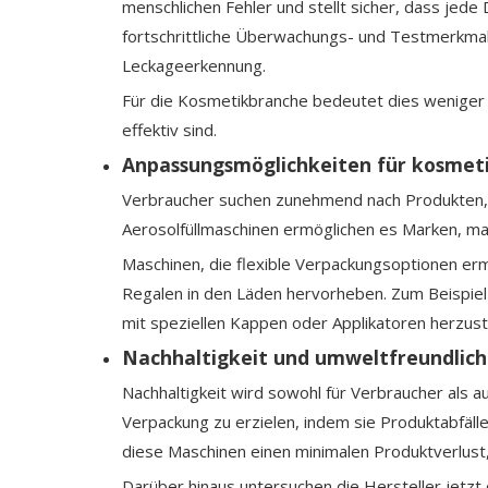
menschlichen Fehler und stellt sicher, dass jed
fortschrittliche Überwachungs- und Testmerkmale
Leckageerkennung.
Für die Kosmetikbranche bedeutet dies weniger 
effektiv sind.
Anpassungsmöglichkeiten für kosmet
Verbraucher suchen zunehmend nach Produkten, d
Aerosolfüllmaschinen ermöglichen es Marken, m
Maschinen, die flexible Verpackungsoptionen ermö
Regalen in den Läden hervorheben. Zum Beispie
mit speziellen Kappen oder Applikatoren herzust
Nachhaltigkeit und umweltfreundlic
Nachhaltigkeit wird sowohl für Verbraucher als a
Verpackung zu erzielen, indem sie Produktabfälle
diese Maschinen einen minimalen Produktverlust
Darüber hinaus untersuchen die Hersteller jetzt