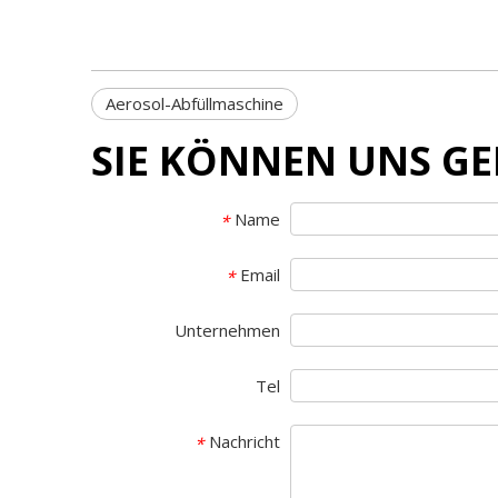
Aerosol-Abfüllmaschine
SIE KÖNNEN UNS G
Name
*
Email
*
Unternehmen
Tel
Nachricht
*