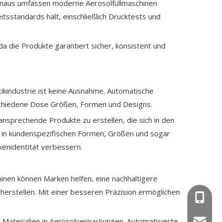
 hinaus umfassen moderne Aerosolfüllmaschinen
tsstandards hält, einschließlich Drucktests und
 die Produkte garantiert sicher, konsistent und
ikindustrie ist keine Ausnahme. Automatische
schiedene Dose Größen, Formen und Designs.
ansprechende Produkte zu erstellen, die sich in den
 in kundenspezifischen Formen, Größen und sogar
kenidentität verbessern.
hinen können Marken helfen, eine nachhaltigere
herstellen. Mit einer besseren Präzision ermöglichen
+86-15
 Materialien in Aerosolverpackungen. Automatisierte
wejing@