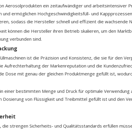
von Aerosolprodukten ein zeitaufwändiger und arbeitsintensiver 
ien und ermöglichen Hochgeschwindigkeitsfüll- und Kappprozess
en, sodass die Hersteller schnell und effizient die wachsende 
it können die Hersteller ihren Betrieb skalieren, um den Marktbe
ckung verbunden sind.
packung
üllmaschinen ist die Präzision und Konsistenz, die sie für den Ve
die Aufrechterhaltung der Markenreputation und die Kundenzufri
de Dose mit genau der gleichen Produktmenge gefüllt ist, wodurch 
y in einer bestimmten Menge und Druck für optimale Verwendun
n Dosierung von Flüssigkeit und Treibmittel gefüllt ist und den V
erheit
 die strengen Sicherheits- und Qualitätsstandards erfüllen müss