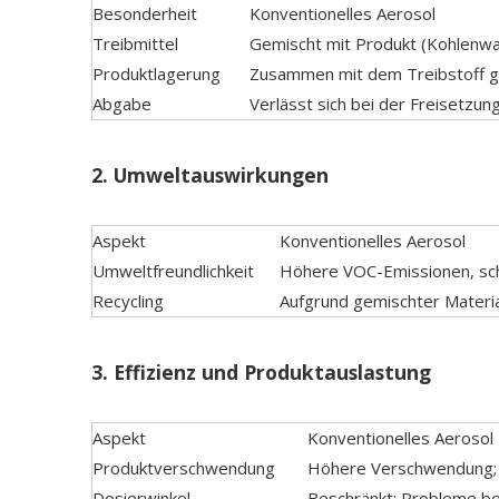
Besonderheit
Konventionelles Aerosol
Treibmittel
Gemischt mit Produkt (Kohlenwa
Produktlagerung
Zusammen mit dem Treibstoff g
Abgabe
Verlässt sich bei der Freisetzun
2.
Umweltauswirkungen
Aspekt
Konventionelles Aerosol
Umweltfreundlichkeit
Höhere VOC-Emissionen, schä
Recycling
Aufgrund gemischter Material
3.
Effizienz und Produktauslastung
Aspekt
Konventionelles Aerosol
Produktverschwendung
Höhere Verschwendung; P
Dosierwinkel
Beschränkt; Probleme b