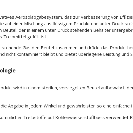
vatives Aerosolabgabesystem, das zur Verbesserung von Effizienz
e auf einer Mischung aus flüssigem Produkt und unter Druck steh
Beutel, der in einem unter Druck stehenden Behälter untergebra
Treibmittel gefüllt ist.
uck stehende Gas den Beutel zusammen und drückt das Produkt he
nd nicht kontaminiert bleibt und bietet überlegene Leistung und Si
ologie
rodukt wird in einem sterilen, versiegelten Beutel aufbewahrt, de
die Abgabe in jedem Winkel und gewährleisten so eine einfach
rkömmlicher Treibstoffe auf Kohlenwasserstoffbasis verwendet BO