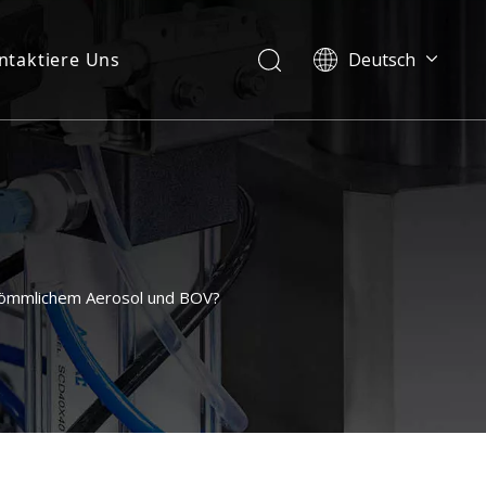
ntaktiere Uns
Deutsch
English
العربية
Français
Pусский
Español
Português
Italiano
kömmlichem Aerosol und BOV?
日本語
한국어
Українська