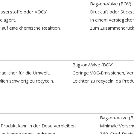
Bag-on-Valve (BOV)
sserstoffe oder VOCs).
Druckluft oder Sticks
elagert.
In einem versiegelte
g auf eine chemische Reaktion.
Zum Zusammendrücken
Bag-on-Valve (BOV)
dlicher für die Umwelt.
Geringe VOC-Emissionen, Ver
ien schwierig zu recyceln.
Leichter zu recyceln, da Produ
Bag-on-Valve (
rodukt kann in der Dose verbleiben.
Minimale Versch
eim Kippen oder Umdrehen.
360-Grad-Dosier