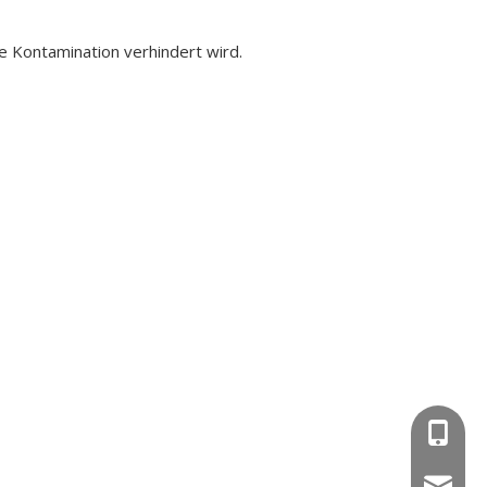
e Kontamination verhindert wird.
+86-15
wejing@