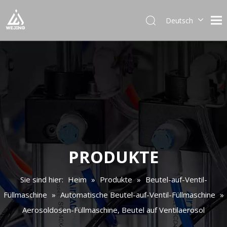
Deutsch
English
العربية
Français
Pусский
Español
Português
Italiano
日本語
한국어
PRODUKTE
Українська
Sie sind hier:
Heim
»
Produkte
»
Beutel-auf-Ventil-
Füllmaschine
»
Automatische Beutel-auf-Ventil-Füllmaschine
»
Aerosoldosen-Füllmaschine, Beutel auf Ventilaerosol