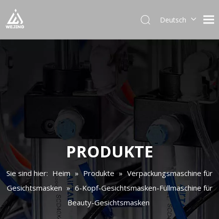
Deutsch
English
العربية
Français
Pусский
Español
Português
Italiano
日本語
한국어
PRODUKTE
Українська
Sie sind hier:
Heim
»
Produkte
»
Verpackungsmaschine für
Gesichtsmasken
»
6-Kopf-Gesichtsmasken-Füllmaschine für
Beauty-Gesichtsmasken