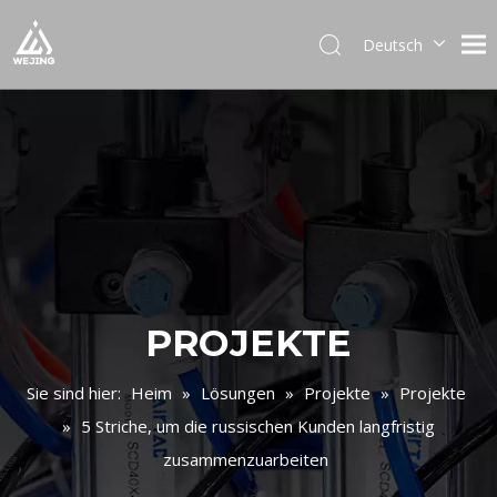
Deutsch
English
العربية
Français
Pусский
Español
Português
Italiano
日本語
한국어
PROJEKTE
Українська
Sie sind hier:
Heim
»
Lösungen
»
Projekte
»
Projekte
»
5 Striche, um die russischen Kunden langfristig
zusammenzuarbeiten